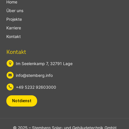
Home
Über uns
Projekte
Karriere
Kontakt
Kontakt
Im Seelenkamp 7, 32791 Lage

info@stemberg.info

+49 5232 92603000

Notdienst
© 2025 – Stemberg Solar- und Gebäudetechnik GmbH