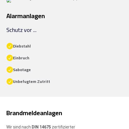
Alarmanlagen
Schutz vor ...
Diebstahl

Einbruch

Sabotage

Unbefugtem Zutritt

Brandmeldeanlagen
Wir sind nach
DIN 14675
zertifizierter