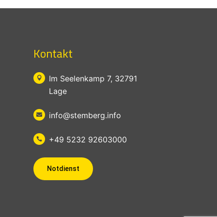
Kontakt
Im Seelenkamp 7, 32791

Lage
info@stemberg.info

+49 5232 92603000

Notdienst